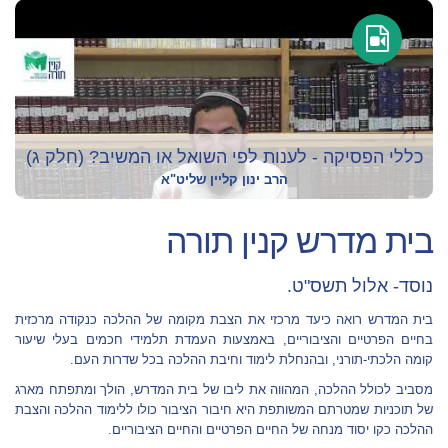
כללי הפסיקה - לענות לפי השואל או המשיב? (חלק ג)
הרב ינון קליין שליט"א
בית מדרש קנין תורה
נוסד- אלול תשס"ט.
בית המדרש רואה כיעד מרכזי את הצבת מקומה של ההלכה כנקודה מרכזית
בחיים הפרטיים והציבוריים, באמצעות העמדת תלמידי חכמים בעלי שיעור
קומה הלכתי-תורני, ובהנחלת לימוד וחיבת ההלכה בכל שדרות העם.
מסביב לכולל ההלכה, המהווה את ליבו של בית המדרש, הולך ומתפתח מארג
של תוכניות שמטרתם המשותפת היא חיבור הציבור כולו ללימוד ההלכה והצבת
ההלכה כקו יסוד מנחה של החיים הפרטיים והחיים הציבוריים.