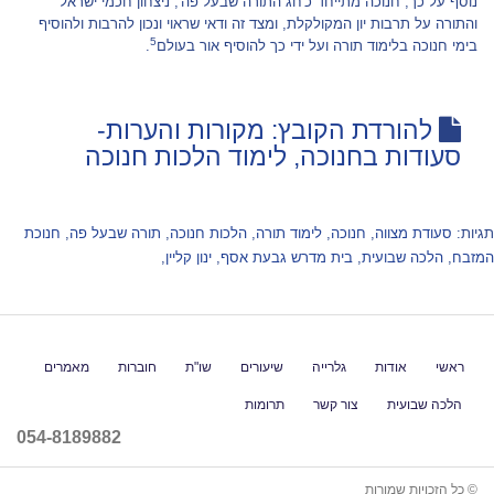
נוסף על כך, חנוכה מתייחד כ'חג התורה שבעל פה', ניצחון חכמי ישראל
והתורה על תרבות יון המקולקלת, ומצד זה ודאי שראוי ונכון להרבות ולהוסיף
5
בימי חנוכה בלימוד תורה ועל ידי כך להוסיף אור בעולם
.
להורדת הקובץ: מקורות והערות-
סעודות בחנוכה, לימוד הלכות חנוכה
תגיות:
סעודת מצווה
,
חנוכה
,
לימוד תורה
,
הלכות חנוכה
,
תורה שבעל פה
,
חנוכת
המזבח
,
הלכה שבועית
,
בית מדרש גבעת אסף
,
ינון קליין
,
ראשי
אודות
גלרייה
שיעורים
שו"ת
חוברות
מאמרים
הלכה שבועית
צור קשר
תרומות
054-8189882
© כל הזכויות שמורות