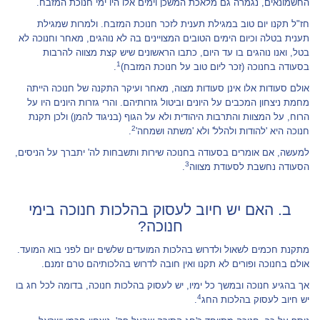
החשמונאים, נגמרה גם מלאכת המשכן וימים אלו היו ימי חנוכת המזבח.
חז"ל תקנו יום טוב במגילת תענית לזכר חנוכת המזבח. ולמרות שמגילת
תענית בטלה וכיום הימים הטובים המצויינים בה לא נוהגים, מאחר וחנוכה לא
בטל, ואנו נוהגים בו עד היום, כתבו הראשונים שיש קצת מצווה להרבות
1
בסעודה בחנוכה (זכר ליום טוב על חנוכת המזבח)
.
אולם סעודות אלו אינן סעודות מצוה, מאחר ועיקר התקנה של חנוכה הייתה
מחמת ניצחון המכבים על היונים וביטול גזרותיהם. והרי גזרות היונים היו על
הרוח, על המצוות והתרבות היהודית ולא על הגוף (בניגוד להמן) ולכן תקנת
2
חנוכה היא 'להודות ולהלל' ולא 'משתה ושמחה'
.
למעשה, אם אומרים בסעודה בחנוכה שירות ותשבחות לה' יתברך על הניסים,
3
הסעודה נחשבת לסעודת מצווה
.
ב. האם יש חיוב לעסוק בהלכות חנוכה בימי
חנוכה?
מתקנת חכמים לשאול ולדרוש בהלכות המועדים שלשים יום לפני בוא המועד.
אולם בחנוכה ופורים לא תקנו ואין חובה לדרוש בהלכותיהם טרם זמנם.
אך בהגיע חנוכה ובמשך כל ימיו, יש לעסוק בהלכות חנוכה, בדומה לכל חג בו
4
יש חיוב לעסוק בהלכות החג
.