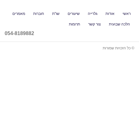
גלרייה
שיעורים
שו"ת
חוברות
מאמרים
ור קשר
תרומות
054-8189882